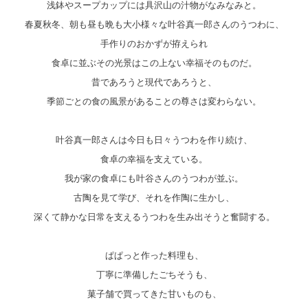
浅鉢やスープカップには具沢山の汁物がなみなみと。
春夏秋冬、朝も昼も晩も大小様々な叶谷真一郎さんのうつわに、
手作りのおかずが拵えられ
食卓に並ぶその光景はこの上ない幸福そのものだ。
昔であろうと現代であろうと、
季節ごとの食の風景があることの尊さは変わらない。
叶谷真一郎さんは今日も日々うつわを作り続け、
食卓の幸福を支えている。
我が家の食卓にも叶谷さんのうつわが並ぶ。
古陶を見て学び、それを作陶に生かし、
深くて静かな日常を支えるうつわを生み出そうと奮闘する。
ぱぱっと作った料理も、
丁寧に準備したごちそうも、
菓子舗で買ってきた甘いものも、