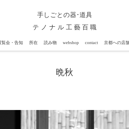
手しごとの器･道具
テ ノ ナ ル 工 藝 百 職
展覧会・告知
所在
読み物
webshop
contact
京都への店
晩秋