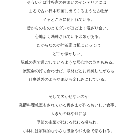
そういえば叶谷家の住まいのインテリアには、
まるで古い日本映画に出てくるような古物が
至るところに使われている。
昔からのものとモダンがほどよく混ざり合い、
心地よく洗練されている印象がある。
だからなのか叶谷家は私にとっては
どこか懐かしい、
親戚の家で過ごしているような居心地の良さもある。
展覧会の打ち合わせだ、取材だとお邪魔しながらも
仕事以外のよもやま話も楽しみにしている。
そして欠かせないのが
発酵料理教室もされている奥さまが作るおいしい食事。
大きめの鉢や皿には
季節の主菜が代わる代わる盛られ、
小鉢には家庭的な小さな煮物や和え物で彩られる。