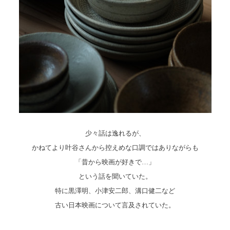
少々話は逸れるが、
かねてより叶谷さんから控えめな口調ではありながらも
「昔から映画が好きで…」
という話を聞いていた。
特に黒澤明、小津安二郎、溝口健二など
古い日本映画について言及されていた。