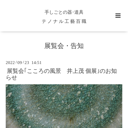
手しごとの器･道具
テ ノ ナ ル 工 藝 百 職
展覧会・告知
2022
/
09
/
23 14:51
展覧会｢こころの風景 井上茂 個展｣のお知
らせ