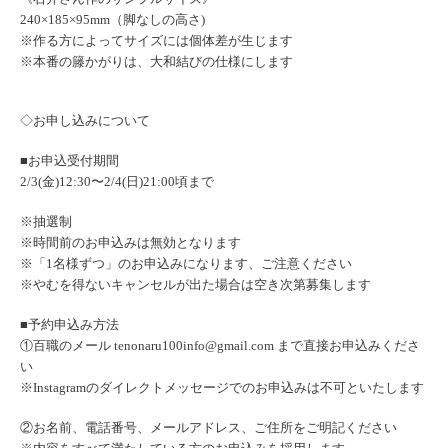
240×185×95mm（脚なしの高さ)
※作る方によってサイズには個体差が生じます
※本番の籐かがりは、大和結びの仕様にしま
す
◇お申し込みについて
■お申込受付期間
2/3(金)12:30〜2/4(日)21:00頃まで
※抽選制
※時間前のお申込みは無効となります
※「1名様ずつ」のお申込みになります、ご注意ください
※やむを得ないキャンセルが出た場合は空き次第募集します
■予約申込み方法
①百職のメール
tenonaru100info@gmail.
com
まで直接お申込みくださ
い
※Instagramのダイレクトメッセージでのお申込みは不可
といたします
②お名前、電話番号、メールアドレス、ご住所をご明記ください