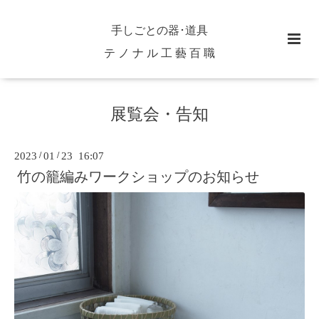
手しごとの器･道具
テ ノ ナ ル 工 藝 百 職
展覧会・告知
2023
/
01
/
23 16:07
竹の籠編みワークショップのお知らせ