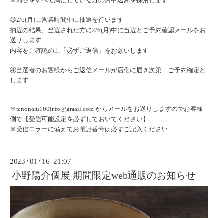
※内容をすべて満たしている方のお申込みを採用します
③2/6(月)に営業時間中に抽選を行います
抽選の結果、当選された方に2/6(月)中に当選とご予約確認メ
ールをお
送りします
内容をご確認の上「必ずご返信」をお願いします
④当選者のお客様からご返信メールが店側に届き次第、
ご予約確定と
します
※
tenonaru100info@gmail.com
からメ
ールをお送りしますのでお客様
側で【
受信可能設定を必ずしておいてください】
※受信エラーに備えてお電話番号は必ずご記入ください
2023
/
01
/
16 21:07
小野陽介個展 期間限定web通販のお知らせ