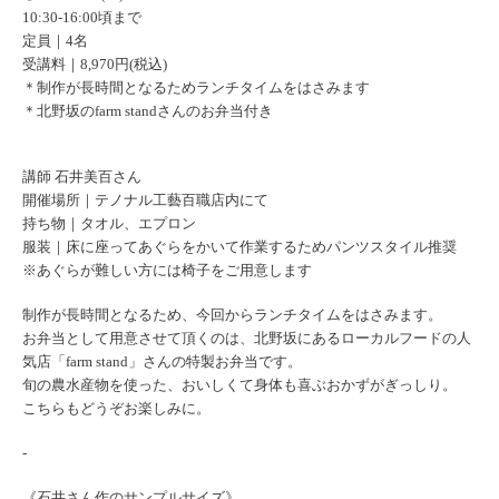
10:30-16:00頃まで
定員｜4名
受講料｜8,970円(税込)
＊制作が長時間となるためランチタイムをはさみます
＊北野坂のfarm standさんのお弁当付き
講師 石井美百さん
開催場所｜テノナル工藝百職店内にて
持ち物｜タオル、エプロン
服装｜床に座ってあぐらをかいて作業するためパンツスタイル推奨
※あぐらが難しい方には椅子をご用意します
制作が長時間となるため、今回からランチタイムをはさみます。
お弁当として用意させて頂くのは、
北野坂にあるローカルフードの人
気店「farm stand」さんの特製お弁当です。
旬の農水産物を使った、おいしくて身体も喜ぶおかずがぎっしり。
こちらもどうぞお楽しみに。
-
《石井さん作のサンプルサイズ》