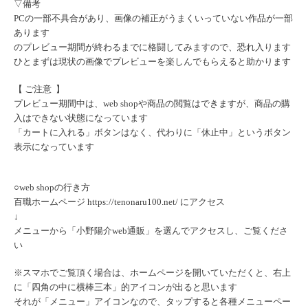
▽備考
PCの一部不具合があり、
画像の補正がうまくいっていない作品が一部
あります
のプレビュー期間が終わるまでに格闘してみますので、恐れ入ります
ひとまずは現状の画像でプレビューを楽しんで
もらえると助かります
【 ご注意 】
プレビュー期間中は、web shopや商品の閲覧はできますが、
商品の購
入はできない状態になっています
「カートに入れる」ボタンはなく、代わりに「休止中」
というボタン
表示になっています
○web shopの行き方
百職ホームページ
https://tenonaru100.net/
にアクセス
↓
メニューから「小野陽介web通販」を選んでアクセスし、
ご覧くださ
い
※スマホでご覧頂く場合は、ホームページを開いていただくと、
右上
に「四角の中に横棒三本」的アイコンが出ると思います
それが「メニュー」アイコンなので、
タップすると各種メニューペー