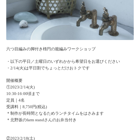
六つ目編みの脚付き楕円の籠編みワークショップ
・以下の平日／土曜日のいずれかから希望日をお選びください
・2/14(火)は平日割でちょっとだけおトクです︎
開催概要
①2023/2/14(火)
10:30-16:00頃まで
定員｜4名
受講料｜8,750円(税込)
＊制作が長時間となるためランチタイムをはさみます
＊北野坂のfarm standさんのお弁当付き
②2023/2/18(土)