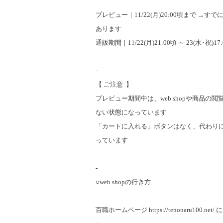
プレビュー｜11/22(月)20:00頃まで →すで
あります
︎通販期間｜11/22(月)21:00頃 ～ 23(水･祝)1
-
【 ご注意 】
プレビュー期間中は、web shopや商品の
ない状態になっています
「カートに入れる」ボタンはなく、代わり
っています
-
○web shopの行き方
百職ホームページ
https://tenonaru100.net/
に