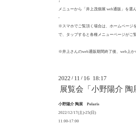
↓
メニューから「井上茂個展 web通販」を
-
※スマホでご覧頂く場合は、ホームページ
で、
タップすると各種メニューページがご覧
※井上さんのweb通販期間終了後、web上か
2022
11
16 18:17
/
/
展覧会「小野陽介 陶展
小野陽介 陶展 Polaris
2022/12/17(土)-25(日)
11:00-17:00