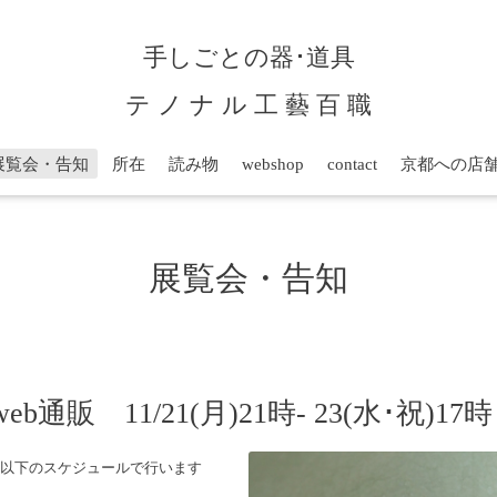
手しごとの器･道具
テ ノ ナ ル 工 藝 百 職
展覧会・告知
所在
読み物
webshop
contact
京都への店
展覧会・告知
通販 11/21(月)21時- 23(水･祝)17
て以下のスケジュールで行います