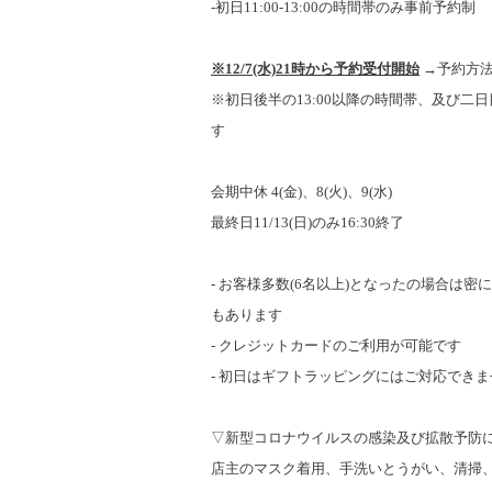
-初日11:00-13:00の時間帯のみ事前予約制
※12/7(水)21時から予約受付開始
→予約方
※初日後半の13:00以降の時間帯、及び二
す
会期中休 4(金)、8(火)、9(水)
最終日11/13(日)のみ16:30終了
- お客様多数(6名以上)となったの場合は
もありま
す
-
クレジットカードのご利用が可能です
-
初日はギフトラッピングにはご対応できま
▽新型コロナウイルスの感染及び拡散予防
店主のマスク着用、手洗いとうがい、清掃