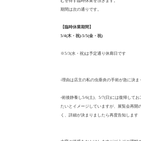
む
を得ず臨時休業を頂きます。
期間は次の通りです。
【臨時休業期間】
5/4(木・祝)-5/5(金・祝)
※5/3(水・祝)は予定通り休廊日です
‐理由は店主の私の虫垂炎の手術が急に決ま
‐
術後静養し5/6(土)、5/7(日)には復帰して
たいとイメージしていますが、展覧会
再開
く、詳細が決まりました
ら再度告知します