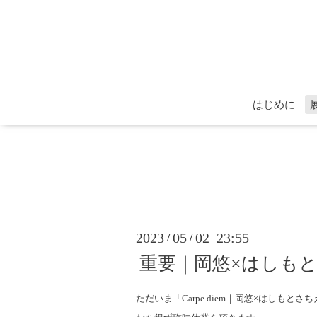
はじめに
2023
05
02 23:55
/
/
重要｜岡悠×はしも
ただいま「Carpe diem｜岡悠×はしも