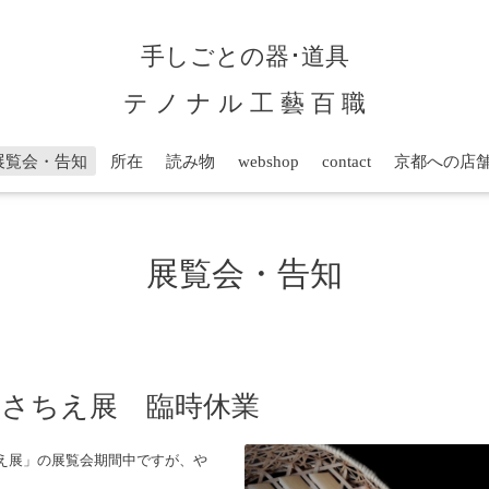
手しごとの器･道具
テ ノ ナ ル 工 藝 百 職
展覧会・告知
所在
読み物
webshop
contact
京都への店
展覧会・告知
とさちえ展 臨時休業
とさちえ展」の展覧会期間中ですが、や