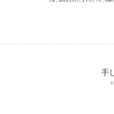
大変ご迷惑をおかけしますがどうぞご理解
手
©