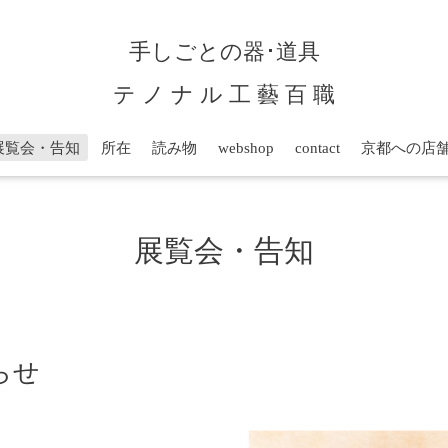
手しごとの器･道具
テ ノ ナ ル 工 藝 百 職
展覧会・告知
所在
読み物
webshop
contact
京都への店
展覧会・告知
らせ