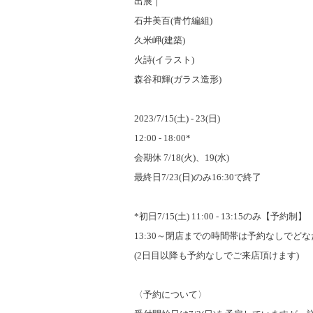
出展｜
石井美百(青竹編組)
久米岬(建築)
火詩(イラスト)
森谷和輝(ガラス造形)
2023/7/15(土) ‐ 23(日)
12:00 ‐ 18:00*
会期休 7/18(火)、19(水)
最終日7/23(日)のみ16:30で終了
*初日7/15(土) 11:00 ‐ 13:15のみ【予約制】
13:30～閉店までの時間帯は予約なしでど
(2日目以降も予約なしでご来店頂けます)
〈予約について〉