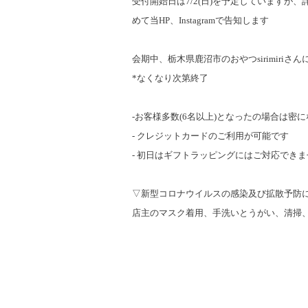
受付開始日は7/2(日)を予定していますが
めて当HP、
Instagramで告知します
会期中、栃木県鹿沼市のおやつsirimiriさ
*なくなり次第終了
-お客様多数(6名以上)となったの場合は
-
クレジットカードのご利用が可能です
-
初日はギフトラッピングにはご対応できま
▽新型コロナウイルスの感染及び拡散予防
店主のマスク着用、手洗いとうがい、清掃