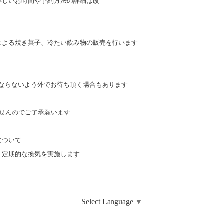
、詳しいお時間や予約方法の詳細は改
んによる焼き菓子、
冷たい飲み物の販売を行います
密にならないよう外でお待ち頂く場合もありま
す
せんのでご了承願います
について
、定期的な換気を実施します
Select Language
▼