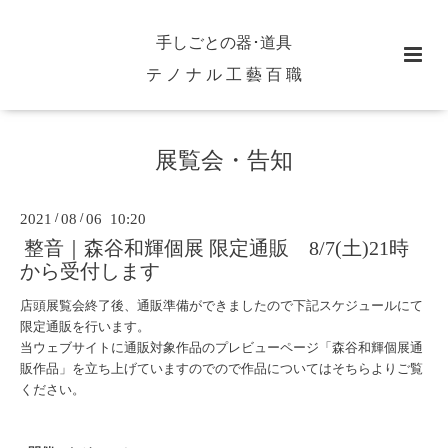
手しごとの器･道具
テ ノ ナ ル 工 藝 百 職
展覧会・告知
2021
/
08
/
06 10:20
整音｜森谷和輝個展 限定通販 8/7(土)21時
から受付します
店頭展覧会終了後、通販準備ができましたので下記スケジュールにて
限定通販を行います。
当ウェブサイトに通販対象作品のプレビューページ「
森谷和輝個展通
販作品
」を立ち上げていますのでので作品についてはそちらよりご覧
ください。