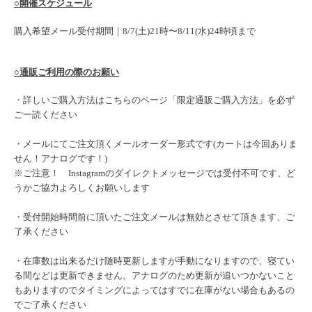
○開催スケジュール
購入希望メール受付期間｜8/7(土)21時〜8/11(水)24時頃まで
○通販ご利用の際のお願い
・詳しいご購入方法はこちらのページ「
限定通販ご購入方法
」を必ず
ご一読ください
・メールにてご注文頂くメールオーダー形式です(
カートは今回ありま
せん！アナログです！)
※ご注意！
Instagramのダイレクトメッセージでは受付不可です、ど
うかご協力よろしくお願いします
・受付開始時間前に頂いたご注文メールは無効とさせて頂きます、
ご
了承ください
・在庫数は出来るだけ随時更
新しますが手動になりますので、
寝てい
る間などは更新できません。アナログのため更新が追いつかないこと
もありますのでタイミング
によってはすでに在庫がない場合もあるの
でご了承ください