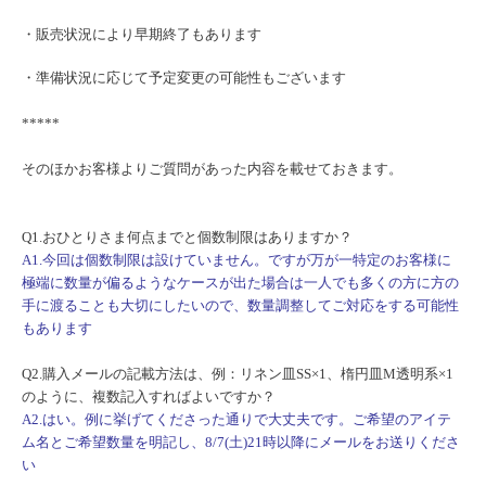
・販売状況により早期終了もあります
・準備状況に応じて予定変更の可能性もございます
*****
そのほかお客様よりご質問があった内容を載せておきます。
Q1.おひとりさま何点までと個数制限はありますか？
A1.今回は個数制限は設けていません。
ですが万が一特定のお客様に
極端に数量が偏るようなケースが出た
場合は一人でも多くの方に方の
手に渡ることも大切にしたいので、
数量調整してご対応をする可能性
もあります
Q2.購入メールの記載方法は、例：リネン皿SS×1、
楕円皿M透明系×1
のように、複数記入すればよいですか？
A2.はい。例に挙げてくださった通りで大丈夫です。
ご希望のアイテ
ム名とご希望数量を明記し、8/7(土)
21時以降にメールをお送りくださ
い