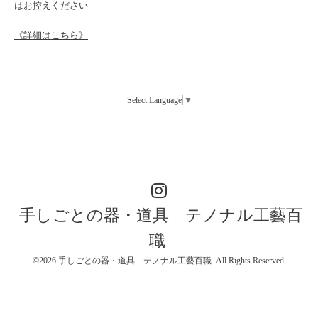
はお控えください
《詳細はこちら》
Select Language
▼
手しごとの器・道具 テノナル工藝百
職
©2026
手しごとの器・道具 テノナル工藝百職
. All Rights Reserved.