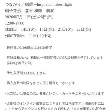
つながり／循環 ─Inspiration takes flight
硝子造形 森谷 和輝 個展
2026年7月11日(土)-26日(日)
12:00-17:00
休廊日 14日(火)、15日(水)、21日(火)、22日(水)
作家在廊日 11日(土)予定
- 最終日の7/26(日)のみ16:30終了
- 混雑緩和のため[初日の一部時間帯のみ]入場制限を予定しています
（詳細は後日告知）
- 予約入店制ではありません
- 購入点数の制限をさせて頂く場合もございます
- お支払いは現金のほか各種クレジットカードをご利用いただけます
- 会期後のオンライン展覧会につきましては未定です／開催の折には
こちらからアナウンスを行いますので恐れ入りますが事前のお問合せ