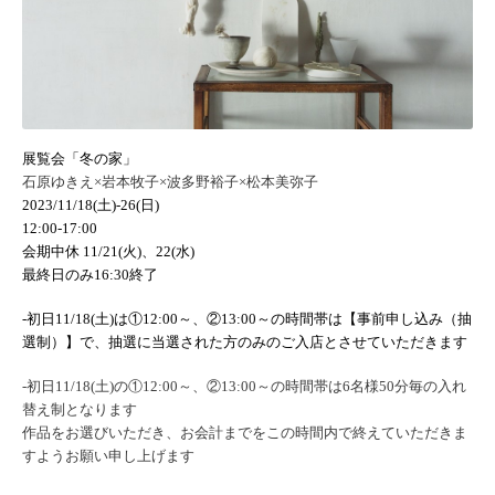
展覧会「冬の家」
石原ゆきえ×岩本牧子×波多野裕子×松本美弥子
2023/11/18(土)-26(日)
12:00-17:00
会期中休 11/21(火)、22(水)
最終日のみ16:30終了
-初日11/18(土)は①12:00～、②13:00～の時間帯は【事前申し込み（抽
選制）】で、抽選に当選された方のみのご入店とさせていただきます
-初日11/18(土)の①12:00～、②13:00～の時間帯は6名様50分毎の入れ
替え制となります
作品をお選びいただき、
お会計までをこの時間内で終えていただきま
すようお願い申し上げ
ます