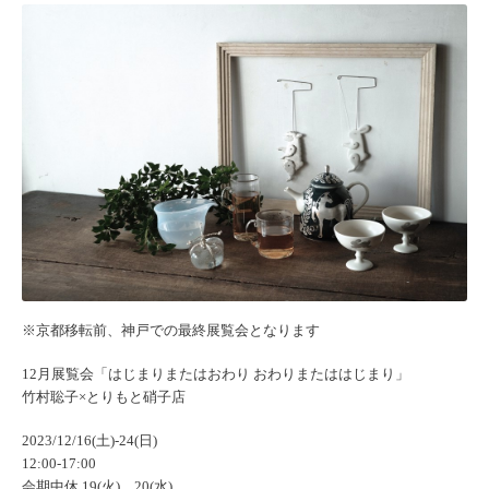
※京都移転前、神戸での最終展覧会となります
12月展覧会「
はじまりまたはおわり おわりまたははじまり」
竹村聡子×とりもと硝子店
2023/12/16(土)-24(日)
12:00-17:00
会期中休 19(火)、20(水)