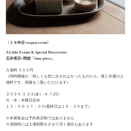
〈１６年目 reopen event〉
A Little Events & Special Discoveries
石井美百×岡悠「time piece」
入場料 ５００円
（同時開催の「惜しくも世に出されなかったものたち」展と共通の入
場料です。両展をご覧いただけます）
２０２４.３.２２(金）‐４.７(日)
火・水・木曜日定休
１２：００‐１７：００(最終日は１６：３０まで）
※本展覧会は予約来店制ではありません
※混雑時には入場制限をさせて頂く場合もあります