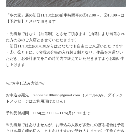
「冬の家」展の初日11/18(土)の前半時間帯の①12:00～、②13:00～は
【予約制】とさせて頂きます
・先着順ではなく【抽選制】とさせて頂きます（抽選により当選され
た方のみのご入店とさせていただきます）
・初日11/18(土)の14:
30からはどなたでも自由にご来店いただけます
・①、②ともに、6名様50分毎の入れ替え制となり、
作品をお選びい
ただき、
お会計までをこの時間内で終えていただきますようお願い申
し上げ
ます
/////お申し込み方法/////
お申込み宛先
tenonaru100info@gmail.com
（
メール
のみ。ダイレク
トメッセージはご利用頂けません）
予約受付期間 11/4(土)21:00～11/6(月)21:00まで
※先着順ではありませんが、
お申込み人数が多数にのぼる場合は予定
よりも早く締め切ることも
ありますので恐れ入りますがご了承くださ