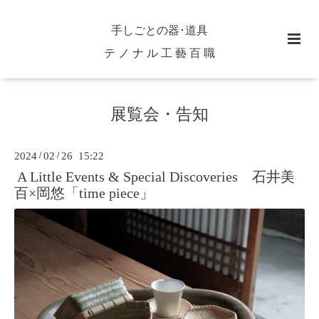
手しごとの器･道具
テ ノ ナ ル 工 藝 百 職
展覧会・告知
2024
/
02
/
26 15:22
A Little Events & Special Discoveries 石井美
百×岡悠「time piece」