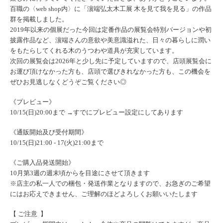
百職の〈web shop内〉に「濵端弘太木工展 木を見て我を見る」の作品
群を掲載しました。
2019年以来の個展だった今回は定番作品の展覧会特別バージョンや初
披露作品など、濵端さんの意欲や美意識溢れた、日々の暮らしに潤い
をもたらしてくれる木のうつわや道具が充実しています。
次回の展覧会は2026年と少し先に予定していますので、店頭展覧会に
お運び頂けなかった方も、店頭で選びきれなかった方も、この機会を
ぜひお見逃しなくどうぞご覧ください◎
《プレビュー》
10/15(日)20:00まで →すでにプレビュー設定にしてあります
《通販開始及び受付期間》
10/15(日)21:00 ‐ 17(火)21:00まで
《ご購入品発送開始》
10月第3週の週末頃からを目途にさせて頂きます
※店主の私一人での梱包・発送作業となりますので、お急ぎのご希望
にはお応えできません、ご理解のほどよろしくお願いいたします
【 ご注意 】