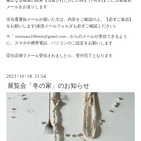
厳正なる抽選の結果【当選された方にのみ】11/8(水)
までに当選通知
メールをお送りします
④当選通知メールが届いた方は、内容をご確認の上、【
必ずご返信】
をお願いします(
迷惑メールフォルダも必ずご確認ください)
※「
tenonaru100info@gmail.com
」
からのメールが受信できるよう
に、スマホや携帯電話、
パソコンのご設定をお願いします
⑤当店側でメール受信されましたら、受付完了となります
2023
/
10
/
18 21:54
展覧会「冬の家」のお知らせ