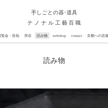
手しごとの器･道具
テ ノ ナ ル 工 藝 百 職
展覧会・告知
所在
読み物
webshop
contact
京都への店
読み物