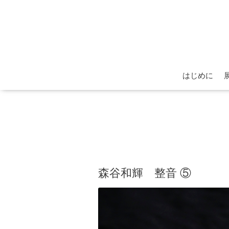
はじめに
森谷和輝 整音 ⑤