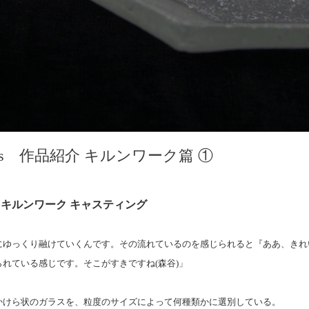
with glass 作品紹介 キルンワーク篇 ①
casting キルンワーク キャスティング
にゆっくり融けていくんです。その流れているのを感じられると『ああ、きれ
れている感じです。そこがすきですね(森谷)」
かけら状のガラスを、粒度のサイズによって何種類かに選別している。