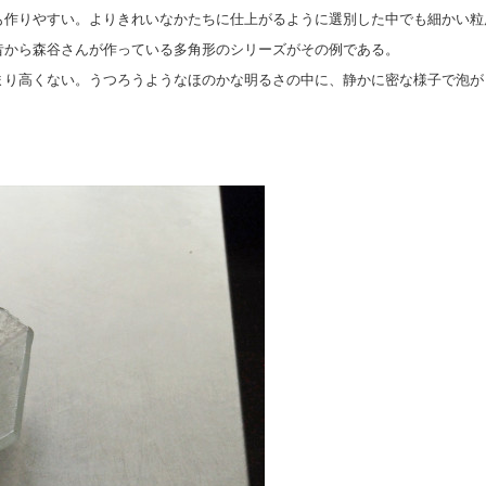
も作りやすい。よりきれいなかたちに仕上がるように選別した中でも細かい粒
昔から森谷さんが作っている多角形のシリーズがその例である。
まり高くない。うつろうようなほのかな明るさの中に、静かに密な様子で泡が