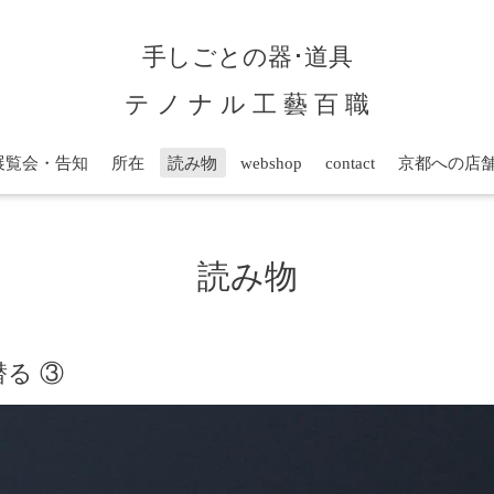
手しごとの器･道具
テ ノ ナ ル 工 藝 百 職
展覧会・告知
所在
読み物
webshop
contact
京都への店
読み物
潜る ③