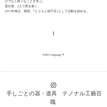
けでなく様々なことを学ぶ。
退社後、
2
人で窯を築く。
2015
年独立、開窯。｢とりもと硝子店｣として活動を始める。
1
Select Language
▼
手しごとの器・道具 テノナル工藝百
職