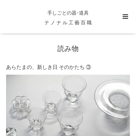
手しごとの器･道具
テ ノ ナ ル 工 藝 百 職
読み物
あらたまの、新しき日 そのかたち ③