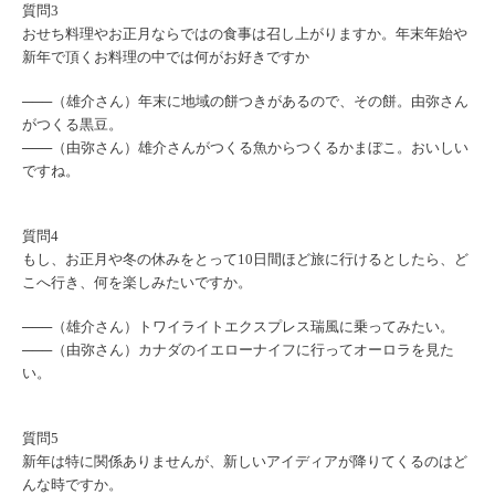
質問3
おせち料理やお正月ならではの食事は召し上がりますか。年末年始や
新年で頂くお料理の中では何がお好きですか
───（雄介さん）年末に地域の餅つきがあるので、その餅。由弥さん
がつくる黒豆。
───（由弥さん）雄介さんがつくる魚からつくるかまぼこ。おいしい
ですね。
質問4
もし、お正月や冬の休みをとって10日間ほど旅に行けるとしたら、ど
こへ行き、何を楽しみたいですか。
───（雄介さん）トワイライトエクスプレス瑞風に乗ってみたい。
───（由弥さん）カナダのイエローナイフに行ってオーロラを見た
い。
質問5
新年は特に関係ありませんが、新しいアイディアが降りてくるのはど
んな時ですか。