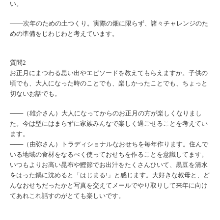
い。
───次年のための土つくり。実際の畑に限らず、諸々チャレンジのた
めの準備をじわじわと考えています。
質問2
お正月にまつわる思い出やエピソードを教えてもらえますか。子供の
頃でも、大人になった時のことでも、楽しかったことでも、ちょっと
切ないお話でも。
───（雄介さん）大人になってからのお正月の方が楽しくなりまし
た。今は型にはまらずに家族みんなで楽しく過ごせることを考えてい
ます。
───（由弥さん）トラディショナルなおせちを毎年作ります。住んで
いる地域の食材をなるべく使っておせちを作ることを意識してます。
いつもよりお高い昆布や鰹節でお出汁をたくさんひいて、黒豆を清水
をはった鍋に沈めると「はじまる!」と感じます。大好きな叔母と、ど
んなおせちだったかと写真を交えてメールでやり取りして来年に向け
てあれこれ話すのがとても楽しいです。