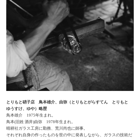
とりもと硝子店 鳥本雄介、由弥（とりもとがらすてん とりもと
ゆうすけ、ゆや
）
略歴
鳥本雄介
1975
年生まれ。
鳥本
(
旧姓 酒井
)
由弥
1978
年生まれ。
晴耕社ガラス工房に勤務、荒川尚也に師事。
それぞれ自身の作ったものを世の中に発表しながら、ガラスの技術だ