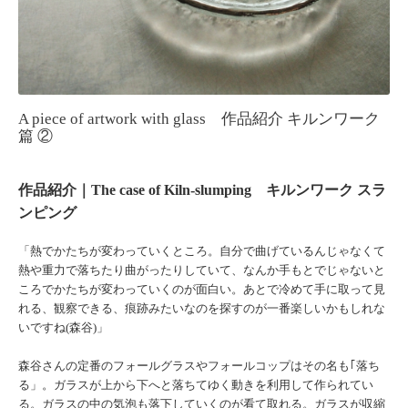
A piece of artwork with glass 作品紹介 キルンワーク
篇 ②
作品紹介｜
The case of Kiln-slumping キルンワーク スラ
ンピング
「熱でかたちが変わっていくところ。自分で曲げているんじゃなくて
熱や重力で落ちたり曲がったりしていて、なんか手もとでじゃないと
ころでかたちが変わっていくのが面白い。あとで冷めて手に取って見
れる、観察できる、痕跡みたいなのを探すのが一番楽しいかもしれな
いですね(森谷)」
森谷さんの定番のフォールグラスやフォールコップはその名も｢落ち
る」。ガラスが上から下へと落ちてゆく動きを利用して作られてい
る。ガラスの中の気泡も落下していくのが看て取れる。ガラスが収縮