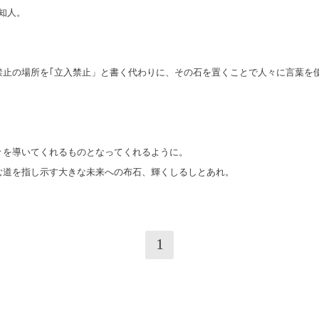
知人。
止の場所を｢
立入禁止」と書く代わりに、
その石を置くことで人々に言葉を
々を導いてくれるものとなってくれるように。
む道を指し示す大きな未来への布石、輝くしるしとあれ。
1