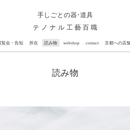
手しごとの器･道具
テ ノ ナ ル 工 藝 百 職
展覧会・告知
所在
読み物
webshop
contact
京都への店
読み物