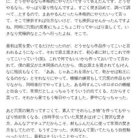
に、どうせやるなら本格的にやりたいですって答え
たんです。どうせ
やるなら。やっぱり凝り性なんですよ。すごく突き詰めて、調べて調
べて…
とするので。まあやるんだったら本格的にやりたいって言っ
て。そ
こで挫折すれば仕方ないけど、でも挫折はせんかったんですよ
ね。
同時に穴窯(の窯番)にちょこちょこ行ってやっぱり楽しくて。い
きなり究極的なところへ行ったよね、そこで。
最初は窯を焚いてるだけだったのが、
どうせなら作品作ってこいと言
われるようになって。それで原土渡されて、初心者に対してこれで作
ってこいっていう
(
笑
)。
これで何でもいい
から作っておいでって言わ
れて。僕の親父が土木関係の人だから、
僕は(原土を渡されても)そん
なに抵抗もなくて。『ああ、
じゃあこれを溶かして、乾かせば粘土に
なるのかな』
とそれなりにやって。轆轤の練習もして穴窯の作品もや
りながら、同時進行でやってました。
ある時すんごいボロボロの轆轤
と出会って。常滑だとしょ
っちゅうそういうの出てくる。だからすぐ
貰って。
それから家でもう毎日やってました。夢中になっちゃった。
あと穴
窯の魅力ってすごくて。素人で“それらしき物”
を作ってもやっ
ぱり恰好良くなる。(当時手伝っていた窯焚きは)
すごく贅沢な焚き
方。みんなアマチュアだからこそ、材もふんだん
に使って常滑の焚き
方をしてたので、もうすごかった。火前なんて
置いてたらもう自然釉
べったりだし。最初はそういうことやってた
。