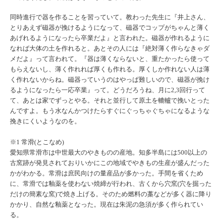
同時進行で器を作ることを習っていて。教わった先生に『井上
さん、
とりあえず磁器が挽けるようになって、磁器でコップがちゃ
んと薄く
あげれるようになったら卒業だよ』と言われた。磁器が作
れるように
なれば大体の土を作れると。あとその人には『
絶対薄く作らなきゃダ
メだよ』って言われて。『器は薄くならない
と、重たかったら使って
もらえないし、薄く作れれば厚くも作れる
。厚くしか作れない人は薄
く作れないからね。磁器っていうのはや
っぱ難しいので、磁器が挽け
るようになったら一応卒業』って。ど
うだろうね、月に
2,3
回行って
て、あとは家でずっとやる。
それと並行して原土を轆轤で挽いとった
んですよ。もう水なんかつ
けたらすぐにぐっちゃぐちゃになるような
挽きにくいようなのを。
※1 常滑(とこなめ)
愛知県常滑市は中世最大のやきものの産地。知多半島には500以上の
古窯跡が発見されておりいかにこの地域でやきもの生産が盛んだった
かがわかる。常滑は庶民向けの量産品が多かった。手間を省くため
に、常滑では釉薬を使わない焼締が行われ、古くから穴窯(穴を掘った
だけの簡素な窯)で焼き上げる。そのため燃料の藁などが多く器に降り
かかり、自然な釉薬となった。現在は朱泥の急須が多く作られてい
る。