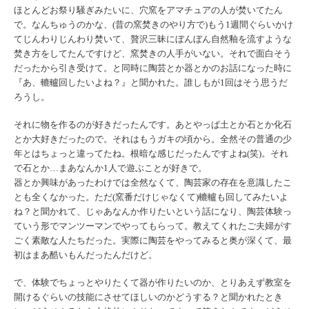
ほとんどお祭り騒ぎみた
いに、穴窯をアマチュアの人が焚いてたん
で。なんちゅうのかな、(昔の窯焚きのやり方で)もう
1
週間ぐ
らいかけ
てじんわりじんわり焚いて、贅沢三昧にぼんぼん自然釉を
流すような
焚き方をしてたんですけど、窯焚きの人手がいない。そ
れで面白そう
だったから引き受けて。と同時に陶芸とか器とかのお
話になった時に
『あ、轆轤回したいよね？』と聞かれた。誰しもが
1
回はそう思うだ
ろうし。
それに物を作るのが好きだったんです。あとやっぱ土とか石
とか化石
とか大好きだったので。それはもうガキの頃から。全然その普通の少
年とはちょっと違ってたね。根暗な感じだっ
たんですよね
(
笑
)。
それ
で石とか…まあなんか
1
人で遊ぶことが好きで。
器とか興味があったわけでは全然なくて、陶芸家の存在を意識したこ
とも全くなかった。ただ(窯番だけじゃなくて)
轆轤も回してみたいよ
ね？と聞かれて、じゃあなんか作りたいとい
う話になり、陶芸体験っ
ていう形でマンツーマンでやってもらって。教えてくれたご夫婦がす
ごく素敵な人たちだった。実際に陶芸を
やってみると奥が深くて、最
初はまあ酷いもんだったんだけど。
で、体験でちょっとやりたくて器が作りたいのか、とりあえず教室
を
開けるぐらいの技能にさせてほしいのかどうする？
と聞かれたとき