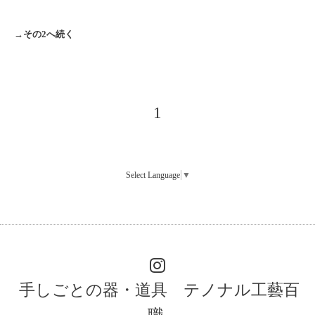
→その
2
へ続く
1
Select Language
▼
手しごとの器・道具 テノナル工藝百
職