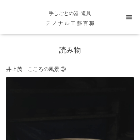
手しごとの器･道具
テ ノ ナ ル 工 藝 百 職
読み物
井上茂 こころの風景 ③