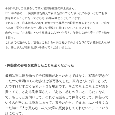
今回3年ぶりに個展をして頂く愛知県在住の井上茂さん。
2016年のある日、突然自作を携えて百職を訪れてくださったのがきっかけでお取
扱を始めることになってからもう6年が経とうとしています。
それからは、日本各地のみならず海外でも作品がお取扱されるようになり、ご自身
もあえて変化を求めながら様々な挑戦をし続けていらっしゃいます。
自分の中の「井上茂」という意味はなんぞやと考え、並行しながら夢中で手を動か
す日々。
これまでの道のりと、現在とこれからへ向ける少年のようなワクワク感を交えなが
ら、井上さんが溢れる思いを語ってくださいました。
○陶芸家の存在を意識したことも全くなかった
最初は別に焼き物って全然興味があったわけではなく、
写真が好きだ
ったので常滑(※1)の散歩道は被写体でした。家内と
2
人で行っ
とった
んですけどすごく昭和レトロな場所です。そこでちょこちょ
こ写真を
撮ってて、とある陶器屋さんに『ああ、感じの良いところ
だ』なん
て、ちょっとお伺いして。それから話もして仲良くなって
。陶芸って
いうのがそこには身近にあって、常滑だから。でまあ、
ふと仲良くな
った時に『人が足らないんで穴窯の窯焚きしてくれな
い？』っていう
話になって。