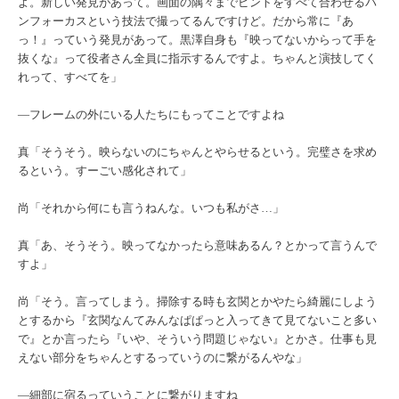
よ。新しい発見があって。画面の隅々までピントをすべて合わせるパ
ンフォーカスという技法で撮ってるんですけど。だから常に『あ
っ！』っていう発見があって。黒澤自身も『映ってないからって手を
抜くな』って役者さん全員に指示するんですよ。ちゃんと演技してく
れって、すべてを」
―フレームの外にいる人たちにもってことですよね
真「そうそう。映らないのにちゃんとやらせるという。完璧さを求め
るという。すーごい感化されて」
尚「それから何にも言うねんな。いつも私がさ…」
真「あ、そうそう。映ってなかったら意味あるん？とかって言うんで
すよ」
尚「そう。言ってしまう。掃除する時も玄関とかやたら綺麗にしよう
とするから『玄関なんてみんなぱぱっと入ってきて見てないこと多い
で』とか言ったら『いや、そういう問題じゃない』とかさ。仕事も見
えない部分をちゃんとするっていうのに繋がるんやな」
―細部に宿るっていうことに繋がりますね