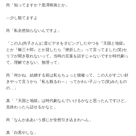
尚「知ってますか？黒澤映画とか」
―少し観てますよ
尚「私全然知らないんですよ」
「この人(尚子さん)に昔ビデオをダビングしたやつを『天国と地獄』
とか『椿三十郎』とか貸したら『挫折した』って言ってました(笑)セ
リフが聞き取れないって。当時の言葉を話すじゃないですか時代劇っ
て。理解できない、無理って」
尚「何かね、結婚する前は私もちょっと猫被って。この人がすごい好
きやって言うから『私も観るわ～』ってかわい子ぶって(笑)みたもの
の…」
真「『天国と地獄』は時代劇なんでいけるかなと思ったんですけど。
見終わったら話せるかなと」
尚「なんかああいう感じが全然引き込まれへん」
真「白黒やしな」