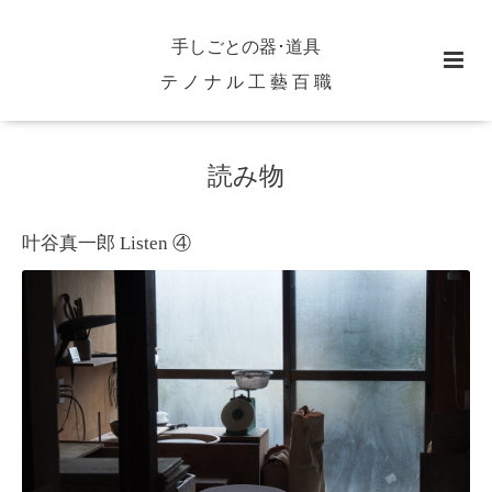
手しごとの器･道具
テ ノ ナ ル 工 藝 百 職
読み物
叶谷真一郎 Listen ④