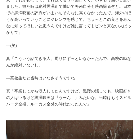
ました。観た時は絶対黒澤組で働いて将来自分も映画撮るぞと。日本
での黒澤映画の評判がいまいちそんなに高くなかったんで。海外のほ
うが高いっていうことにジレンマを感じて。ちょっとこの良さをみん
なに知ってほしいと思うんですけど誰に言ってもピンと来ない人ばっ
かりで」
―(笑)
真「こういう話できる人、周りにずっといなかったんで。高校の時な
んか絶対いないし」
―高校生だと当時はいなさそうですね
真「卒業してから浪人してたんですけど、黒澤の話しても、映画好き
の人はいるけど黒澤映画は『うーん…』みたいな。当時はもうスピル
バーグ全盛、ルーカス全盛の時代だったんで」