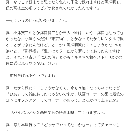
真「今でこそ観ようと思ったら色んな手段で観れますけど黒澤明も。
僕の高校生の頃ってビデオ化されてなかったんですよ」
―そういうのいっぱいありましたね
真「小津安二郎とか溝口健二とか三大巨匠は…いや、溝口もなってな
かったな。小津さんだけ『東京物語』とかなってたからレンタルで観
ることができたんだけど。とにかく黒澤明観たくてしょうがないのに
無いと。『影武者』『乱』はカラーだから新しくてあったんですけ
ど。それより古い『七人の侍』とかもうキネマ旬報ベスト100とかの1
位に選ばれるやつがね。無い」
―絶対選ばれるやつですよね
真「だから観たくてしょうがなくて。今もう無くなっちゃったけど
『ぴあ』って雑誌あったじゃないですか。
映画コーナーの更に最後の
ほうにオフシアターってコーナーがあって。どっかの再上映とか」
―リバイバルとか名画座で昔の映画上映してくれますよね
真「毎月本屋行って『どっかでやってないかなー』ってチェックし
て」