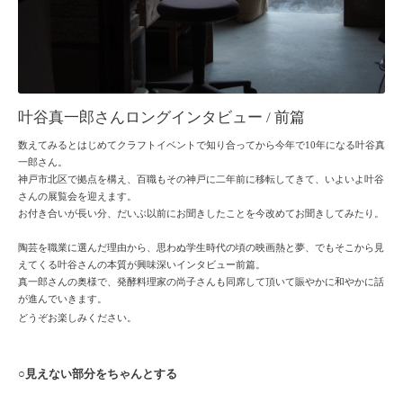
叶谷真一郎さんロングインタビュー / 前篇
数えてみるとはじめてクラフトイベントで知り合ってから今年で10年になる叶谷真
一郎さん。
神戸市北区で拠点を構え、百職もその神戸に二年前に移転してきて、いよいよ叶谷
さんの展覧会を迎えます。
お付き合いが長い分、だいぶ以前にお聞きしたことを今改めてお聞きしてみたり。
陶芸を職業に選んだ理由から、思わぬ学生時代の頃の映画熱と夢、でもそこから見
えてくる叶谷さんの本質が興味深いインタビュー前篇。
真一郎さんの奥様で、発酵料理家の尚子さんも同席して頂いて賑やかに和やかに話
が進んでいきます。
どうぞお楽しみください。
○見えない部分をちゃんとする