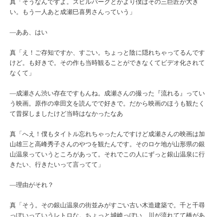
真「そうなんですよ。スピルバーグとかより僕はその三巨匠が大き
い。もう一人あと成瀬巳喜男さんっていう」
―ああ、はい
真「え！ご存知ですか、すごい。ちょっと陰に隠れちゃってるんです
けど。も好きで。その作も当時観ることができなくてビデオ化されて
なくて」
―成瀬さん渋い存在ですもんね。成瀬さんの撮った『流れる』ってい
う映画。原作の幸田文を読んでで好きで。だから映画のほうも観たく
て昔探しましたけど当時はなかったなあ
真「へえ！僕もタイトル忘れちゃったんですけど成瀬さんの映画は加
山雄三と高峰秀子さんのやつを観たんです。そのロケ地が山形県の銀
山温泉っていうところがあって。それでこの人にずっと銀山温泉に行
きたい、行きたいって言ってて」
―理由がそれ？
真「そう。その銀山温泉の街並みがすごい古い木造建築で。千と千尋
っぽいっていうレトロな。ちょっと城崎っぽい、川が流れてて橋があ