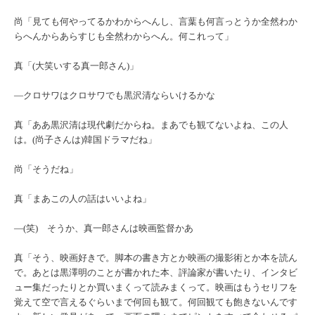
尚「見ても何やってるかわからへんし、言葉も何言っとうか全然わか
らへんからあらすじも全然わからへん。何これって」
真「(大笑いする真一郎さん)」
―クロサワはクロサワでも黒沢清ならいけるかな
真「ああ黒沢清は現代劇だからね。まあでも観てないよね、この人
は。(尚子さんは)韓国ドラマだね」
尚「そうだね」
真「まあこの人の話はいいよね」
―(笑) そうか、真一郎さんは映画監督かあ
真「そう、映画好きで。脚本の書き方とか映画の撮影術とか本を読ん
で。あとは黒澤明のことが書かれた本、評論家が書いたり、インタビ
ュー集だったりとか買いまくって読みまくって。映画はもうセリフを
覚えて空で言えるぐらいまで何回も観て。何回観ても飽きないんです