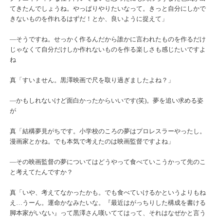
てきたんでしょうね。やっぱりやりたいなって。きっと自分にしかで
きないものを作れるはずだ！とか、良いように捉えて」
―そうですね。せっかく作るんだから誰かに言われたものを作るだけ
じゃなくて自分だけしか作れないものを作る楽しさも感じたいですよ
ね
真「すいません。黒澤映画で尺を取り過ぎましたよね？」
―かもしれないけど面白かったからいいです(笑)。夢を追い求める姿
が
真「結構夢見がちです。小学校のころの夢はプロレスラーやったし。
漫画家とかね。でも本気で考えたのは映画監督ですよね」
―その映画監督の夢についてはどうやって食べていこうかって先のこ
と考えてたんですか？
真「いや、考えてなかったかも。でも食べていけるかというよりもね
え…うーん。運命かなみたいな。『最近はがっちりした構成を書ける
脚本家がいない』って黒澤さん嘆いててはって、それはなぜかと言う