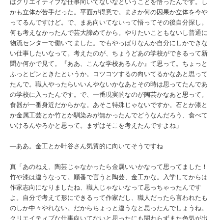
はクリエイティブな仕事向いてないなということを悟ったんです。し
かも立体が苦手だった。平面が得意で。まさか何の因果か立体を今や
ってるんですけど。で、まあ向いてないって悟ってその後自分探し。
何も考えなかったんで芸大諦めてから。やりたいこともないし普通に
物流センターで働いてました。でもやっぱりなんか自分にしかできな
い仕事したいなって。考えたのが、ちょうどあの学校ができるって新
聞か何かで見て。『ああ、こんな学校あるんか』て思って。ちょっと
ふっとピンときたというか。コツコツするの向いてるかなあと思って
たんで。職人やったらいいんやないかなあとその時は思ってたんであ
の学校に入ったんです。で、一番現実的なのが陶芸かなあと思って。
食器が一番身近だからかな。あそこ特殊じゃないですか。石とか漆と
か金属工芸とか竹とか馴染みが無かったんでどうなんだろう、食べて
いけるんやろかと思って。まずはそこを考えたんですよね」
―ああ。金工とか叶谷さん気質的に向いてそうですね
真「あのねえ、陶芸じゃなかったら金属いいかなって思ってました！
竹や漆は違うなって。順番で言うと陶芸、金工かな。入学してからは
作家志向になりましたね、職人じゃないなって思っちゃったんです
よ。自分で考えて形にできるって作家だし、職人だったら言われたも
のしか中々やれない。だからちょっと違うなと思ったんでしょうね。
クリエイティブな仕事向いてないと思ったにも関わらずまた色気が出