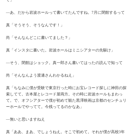
―あ、だから岩波ホールって書いてたんですね。7月に閉館するって
真「そうそう、そうなんです！」
尚「そんなんどこに書いてました？」
真「インスタに書いた。岩波ホールはミニシアターの先駆け」
―そう、閉館はショック。真一郎さん書いてはったの読んで知って
尚「そんなんよう渡邊さんわかるねえ」
真「ちなみに僕が受験で東京行った時にお宝レコード探しに神田の探
索してて。古本屋とレコード屋両方。その時に岩波ホールもまわっ
て。で、オフシアターで僕が初めて観た黒澤映画は京都のセンチュリ
ーホールでやってて。今残ってるのかなあ」
―無いと思いますねえ
真「ああ、まあ、でしょうねえ。そこで初めて。それが僕が高校3年