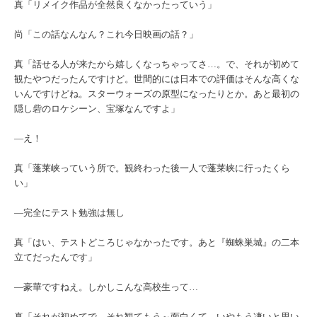
真「リメイク作品が全然良くなかったっていう」
尚「この話なんなん？これ今日映画の話？」
真「話せる人が来たから嬉しくなっちゃってさ…。で、それが初めて
観たやつだったんですけど。世間的には日本での評価はそんな高くな
いんですけどね。スターウォーズの原型になったりとか。あと最初の
隠し砦のロケシーン、宝塚なんですよ」
―え！
真「蓬莱峡っていう所で。観終わった後一人で蓬莱峡に行ったくら
い」
―完全にテスト勉強は無し
真「はい、テストどころじゃなかったです。あと『蜘蛛巣城』の二本
立てだったんです」
―豪華ですねえ。しかしこんな高校生って…
真「それが初めてで。それ観てもう～面白くて。いやもう凄いと思い