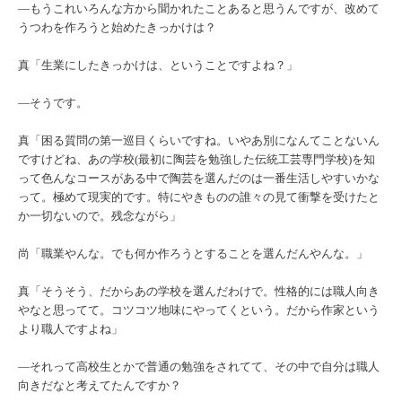
―もうこれいろんな方から聞かれたことあると思うんですが、改めて
うつわを作ろうと始めたきっかけは？
真「生業にしたきっかけは、ということですよね？」
―そうです。
真「困る質問の第一巡目くらいですね。いやあ別になんてことないん
ですけどね、あの学校(最初に陶芸を勉強した伝統工芸専門学校)を知
って色んなコースがある中で陶芸を選んだのは一番生活しやすいかな
って。極めて現実的です。特にやきものの誰々の見て衝撃を受けたと
か一切ないので。残念ながら」
尚「職業やんな。でも何か作ろうとすることを選んだんやんな。」
真「そうそう、だからあの学校を選んだわけで。性格的には職人向き
やなと思ってて。コツコツ地味にやってくという。だから作家という
より職人ですよね」
―それって高校生とかで普通の勉強をされてて、その中で自分は職人
向きだなと考えてたんですか？