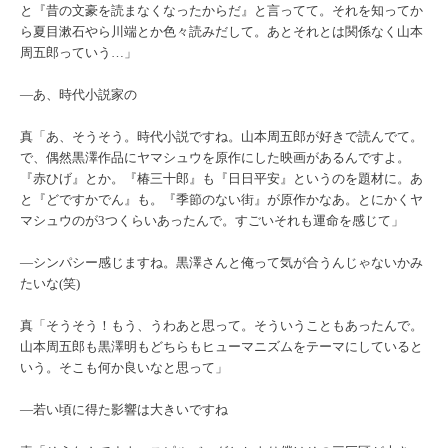
と『昔の文豪を読まなくなったからだ』と言ってて。それを知ってか
ら夏目漱石やら川端とか色々読みだして。あとそれとは関係なく山本
周五郎っていう…」
―あ、時代小説家の
真「あ、そうそう。時代小説ですね。山本周五郎が好きで読んでて。
で、偶然黒澤作品にヤマシュウを原作にした映画があるんですよ。
『赤ひげ』とか。『椿三十郎』も『日日平安』というのを題材に。あ
と『どですかでん』も。『季節のない街』が原作かなあ。とにかくヤ
マシュウのが3つくらいあったんで。すごいそれも運命を感じて」
―シンパシー感じますね。黒澤さんと俺って気が合うんじゃないかみ
たいな(笑)
真「そうそう！もう、うわあと思って。そういうこともあったんで。
山本周五郎も黒澤明もどちらもヒューマニズムをテーマにしていると
いう。そこも何か良いなと思って」
―若い頃に得た影響は大きいですね