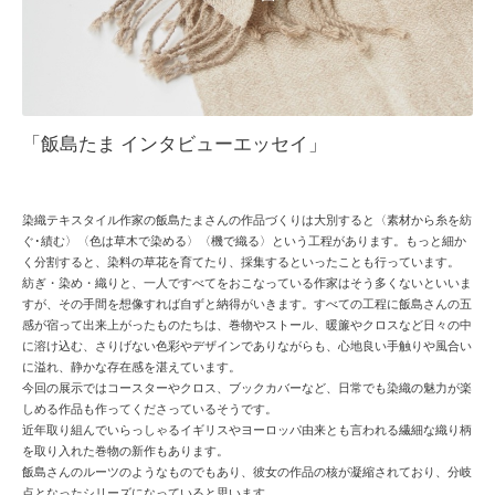
「飯島たま インタビューエッセイ」
染織テキスタイル作家の飯島たまさんの作品づくりは大別すると〈
素材から糸を紡
ぐ･績む〉〈色は草木で染める〉〈機で織る〉
という工程があります。もっと細か
く分割すると、
染料の草花を育てたり、採集するといったことも行っています。
紡ぎ・染め・織りと、
一人ですべてをおこなっている作家はそう多くないといいま
すが、
その手間を想像すれば自ずと納得がいきます。すべての工程に飯島さんの五
感が宿って出来上がったものたちは、
巻物やストール、暖簾やクロスなど日々の中
に溶け込む、
さりげない色彩やデザインでありながらも、
心地良い手触りや風合い
に溢れ、静かな存在感を湛えています。
今回の展示ではコースターやクロス、ブックカバーなど、
日常でも染織の魅力が楽
しめる作品も作ってくださっているそうで
す。
近年取り組んでいらっしゃるイギリスやヨーロッパ由来とも言われ
る繊細な織り柄
を取り入れた巻物の新作もあります。
飯島さんのルーツのようなものでもあり、
彼女の作品の核が凝縮されており、
分岐
点となったシリーズになっていると思います。