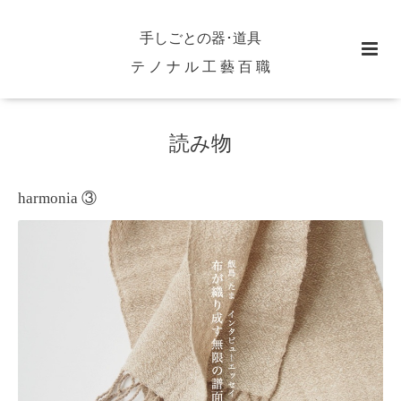
手しごとの器･道具
テ ノ ナ ル 工 藝 百 職
読み物
harmonia ③