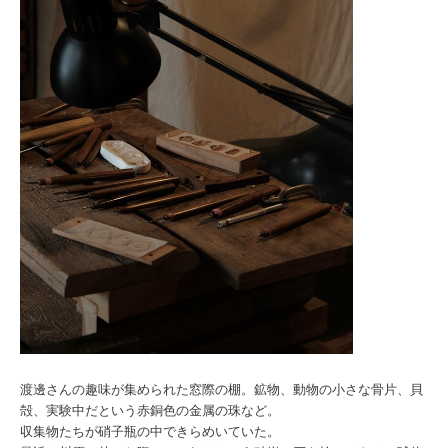
渡邊さんの趣味が集められた窓際の棚。鉱物、動物の小さな骨片、貝
殻、実験中だという赤銅色の金属の珠など。
収集物たちが硝子瓶の中できらめいていた。