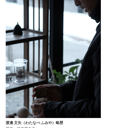
渡邊 文矢（わたなべ ふみや）略歴