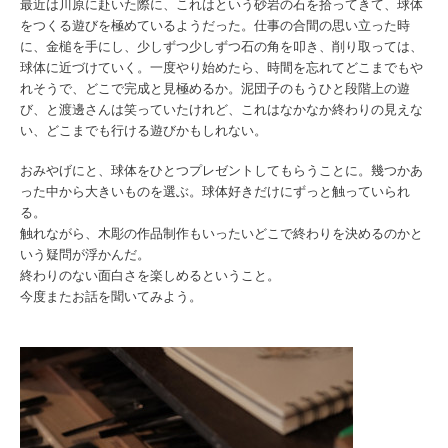
最近は川原に赴いた際に、これはという砂岩の石を拾ってきて、球体
をつくる遊びを極めているようだった。仕事の合間の思い立った時
に、金槌を手にし、少しずつ少しずつ石の角を叩き、削り取っては、
球体に近づけていく。一度やり始めたら、時間を忘れてどこまでもや
れそうで、どこで完成と見極めるか。泥団子のもうひと段階上の遊
び、と渡邊さんは笑っていたけれど、これはなかなか終わりの見えな
い、どこまでも行ける遊びかもしれない。
おみやげにと、球体をひとつプレゼントしてもらうことに。
幾つかあ
った中から大きいものを選ぶ。
球体好きだけにずっと触っていられ
る。
触れながら、木彫の作品制作もいったいどこで終わりを決めるのかと
いう疑問が浮かんだ。
終わりのない面白さを楽しめるということ。
今度またお話を聞いてみよう。