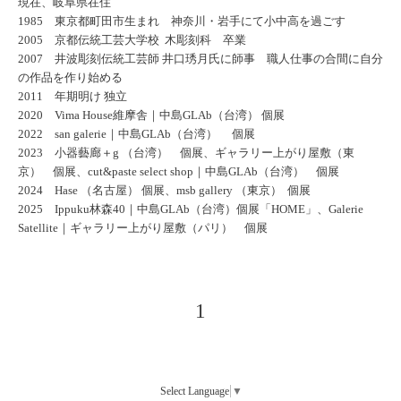
現在、岐阜県在住
1985 東京都町田市生まれ 神奈川・岩手にて小中高を過ごす
2005 京都伝統工芸大学校 木彫刻科 卒業
2007 井波彫刻伝統工芸師 井口琇月氏に師事 職人仕事の合間に自分
の作品を作り始める
2011 年期明け 独立
2020 Vima House維摩舎｜中島GLAb（台湾） 個展
2022 san galerie｜中島GLAb（台湾） 個展
2023 小器藝廊＋g （台湾） 個展、ギャラリー上がり屋敷（東
京） 個展、cut&paste select shop｜中島GLAb（台湾） 個展
2024 Hase （名古屋） 個展、msb gallery （東京） 個展
2025 Ippuku林森40｜中島GLAb（台湾）個展「HOME」、Galerie
Satellite｜ギャラリー上がり屋敷（パリ） 個展
1
Select Language
▼