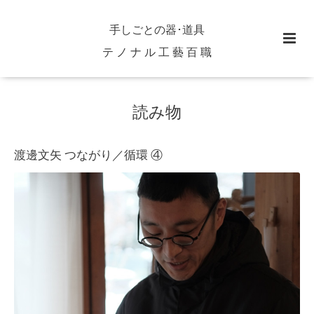
手しごとの器･道具
テ ノ ナ ル 工 藝 百 職
読み物
渡邊文矢 つながり／循環 ④