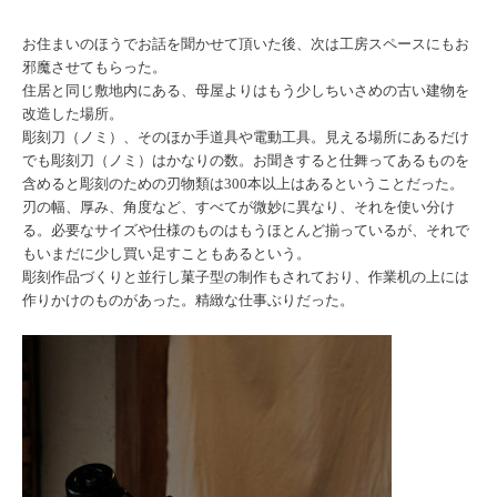
お住まいのほうでお話を聞かせて頂いた後、次は工房スペースにもお
邪魔させてもらった。
住居と同じ敷地内にある、母屋よりはもう少しちいさめの古い建物を
改造した場所。
彫刻刀（ノミ）、そのほか手道具や電動工具。見える場所にあるだけ
でも彫刻刀（ノミ）はかなりの数。お聞きすると仕舞ってあるものを
含めると彫刻のための刃物類は300本以上はあるということだった。
刃の幅、厚み、角度など、すべてが微妙に異なり、それを使い分け
る。必要なサイズや仕様のものはもうほとんど揃っているが、それで
もいまだに少し買い足すこともあるという。
彫刻作品づくりと並行し菓子型の制作もされており、作業机の上には
作りかけのものがあった。精緻な仕事ぶりだった。