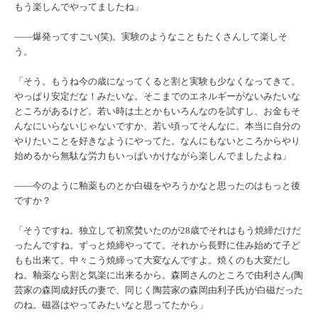
もう楽しんでやってましたね」
――爆発ってすごい(笑)。実験のようなこともたくさんして楽しそ
う。
「そう。もうね今の歳になってくると割と実験も少なくなってきて。
やっぱり安定だな！みたいな。そこまでのエネルギーがないみたいな
ところがあるけど。若い時は土とかもいろんなのを試すし、お金もそ
んなにいらないじゃないですか、若い頃ってそんなに。本当に自分の
やりたいことを好きなようにやってた。なんにもないところからやり
始めるから無駄な労力もいっぱいかけながら楽しんでましたよね」
――今のように釉薬ものとか白磁をやろうかなと思ったのはもっと後
ですか？
「そうですね。独立して初窯焚いたのが28歳でそれはもう焼締だけだ
ったんですね。ずっと焼締やってて。それから長野に住み始めて子ど
もも出来て。中々こう焼締って大変なんですよ。焼くのも大変だし
ね。釉薬なら割と気楽に出来るから。森岡さんのところで由利さん(陶
芸家の森岡成好氏の妻で、同じく陶芸家の森岡由利子氏)が白磁だった
のね。磁器はやってみたいなと思ってたから」