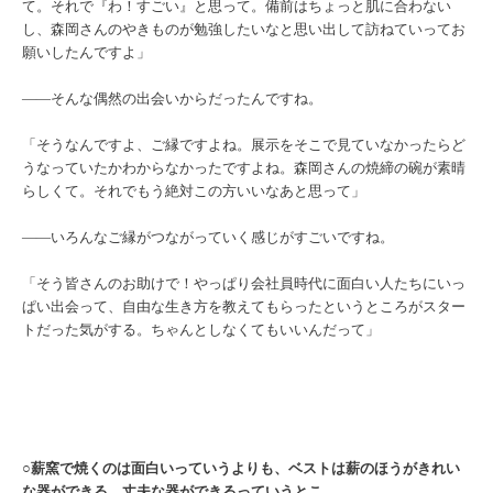
て。それで『わ！すごい』と思って。備前はちょっと肌に合わない
し、森岡さんのやきものが勉強したいなと思い出して訪ねていってお
願いしたんですよ」
――そんな偶然の出会いからだったんですね。
「そうなんですよ、ご縁ですよね。展示をそこで見ていなかったらど
うなっていたかわからなかったですよね。森岡さんの焼締の碗が素晴
らしくて。それでもう絶対この方いいなあと思って」
――いろんなご縁がつながっていく感じがすごいですね。
「
そう皆さんのお助けで！やっぱり会社員時代に面白い人たちにいっ
ぱい出会って、自由な生き方を教えてもらったというところがスター
トだった気がする。ちゃんとしなくてもいいんだって」
○薪窯で焼くのは面白いっていうよりも、ベストは薪のほうがきれい
な器ができる、丈夫な器ができるっていうとこ