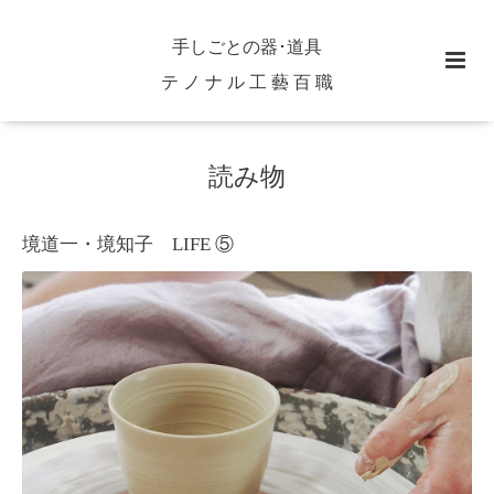
手しごとの器･道具
テ ノ ナ ル 工 藝 百 職
読み物
境道一・境知子 LIFE ⑤