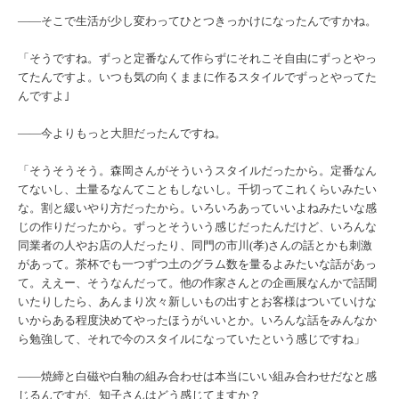
――そこで生活が少し変わってひとつきっかけになったんですかね。
「そうですね。ずっと定番なんて作らずにそれこそ自由にずっとやっ
てたんですよ。いつも気の向くままに作るスタイルでずっとやってた
んですよ｣
――今よりもっと大胆だったんですね。
「そうそうそう。森岡さんがそういうスタイルだったから。定番なん
てないし、土量るなんてこともしないし。千切ってこれくらいみたい
な。割と緩いやり方だったから。いろいろあっていいよねみたいな感
じの作りだったから。ずっとそういう感じだったんだけど、いろんな
同業者の人やお店の人だったり、同門の市川(孝)さんの話とかも刺激
があって。茶杯でも一つずつ土のグラム数を量るよみたいな話があっ
て。ええー、そうなんだって。他の作家さんとの企画展なんかで話聞
いたりしたら、あんまり次々新しいもの出すとお客様はついていけな
いからある程度決めてやったほうがいいとか。いろんな話をみんなか
ら勉強して、それで今のスタイルになっていたという感じですね」
――焼締と白磁や白釉の組み合わせは本当にいい組み合わせだなと感
じるんですが、知子さんはどう感じてますか？