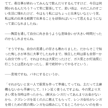
てて。夜仕事が終わってみんなで飲んだりするんですけど、今日は何
聞かれるんだろう？って常に緊張してて。若い頃は、その二人のすご
い生活に憧れたけど、今はもう私にはちょっと出来ないなという笑。
私は私の出来る範囲で出来ることを頑張ればいいって思えるようにな
って楽になれましたね」
――陶芸を通して自分に向き合うような意味合いが大きい時間だった
のかもしれませんね。
「そうですね、自分の見通しの甘さも教わりました。だからそこで知
った悔しさが本当に大事でしたね今まで。独立した時は薪も全部一か
ら自分で作って。それはそれは大変だったけど、ガス窯とか灯油窯に
行こうとは思わなかったし、薪で絶対やってやるぞという」
――意地ですね。バネにするというか。
「それがないと女一人で薪窯を作って準備してってね。土だって土練
機もないから手練りして。1トン近く使うんですよね。今の窯より大
きい窯を当時は作ったから。(耐火)レンガだってあんまりお金がない
から、クズレンガを近くの人に教えてもらって、レンガ会社がレンガ
を焼くための窯の廃レンガを山積みにしてるところからいいのを拾っ