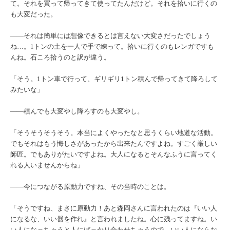
て。それを買って帰ってきて使ってたんだけど。それを拾いに行くの
も大変だった。
――それは簡単には想像できるとは言えない大変さだったでしょう
ね…。1トンの土を一人で手で練って。拾いに行くのもレンガですも
んね。石ころ拾うのと訳が違う。
「そう。1トン車で行って、ギリギリ1トン積んで帰ってきて降ろして
みたいな」
――積んでも大変やし降ろすのも大変やし。
「そうそうそうそう。本当によくやったなと思うくらい地道な活動。
でもそれはもう悔しさがあったから出来たんですよね。すごく厳しい
師匠。でもありがたいですよね。大人になるとそんなふうに言ってく
れる人いませんからね」
――今につながる原動力ですね、その当時のことは。
「そうですね、まさに原動力！あと森岡さんに言われたのは『いい人
になるな、いい器を作れ』と言われましたね。心に残ってますね。い
い人になっちゃうと人にばっかり合わせちゃうので、いい人にならな