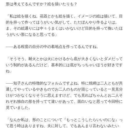
形は考えてるんですか？絵を描いたりも？
「私は絵を描くね。花器とかも絵を描く。イメージの絵は描いて、目
的を持って作ってほうがいい気がして。ただぼんやり作るよりは。
ま、その絵通りには中々うまくはいかないけど目的を持って挽いたほ
うがいい形になると思ってる」
――ある程度の自分の中の着地点を作ってるんですね。
「そうそう。耐火とかは火にかけるから底が大きくないとダメだって
いう制約があるんだけど、基本的には底がちっちゃいほうが好きです
ね」
―
―知子さんの特徴的なフォルムですよね。特に焼締は二人ともが共
通してやっているやきものでお二人のものが混じっていると一見見分
けがつかなくなりそうに思えますけど、でも見ればちゃんとお二人そ
れぞれ独自の形を持ってて違いがあって、面白いなと思って今回特に
見ていました。
「なんか私は、形のことについて『もっとこうしたらいいのにな』っ
て思う時はありますね、夫に対して。でもあんまり言わないみたい