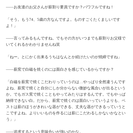
――お友達のお父さんが薪割り要員ですか？パワフルですね！
「そう。もう74、5歳の方なんですよ。ものすごくたくましいです
よ！」
――言ってみるもんですね。でもその方がいつまでも薪割りお父様で
いてくれるかわかりませんね笑
「ねー。とにかく出来るうちはなんとか続けたいのが焼締ですね」
――薪窯で白磁を焼くのには面白さを感じているからですか？
「白磁を薪窯で焼くこだわりっていうのは…やっぱり全然違うんです
よね、薪窯で焼くと自分にしか分からない微妙な風合いが出るという
か。でもガス窯で焼くこともやってみたりはするんです。でもやっぱ
納得できない白。だから、薪窯で焼くのは面白いっていうよりも、ベ
ストは薪のほうがきれいな器ができる、丈夫な器ができるっていうと
こですよね。よりいいものを作るには薪にこだわるしかないかなとい
う」」
――追求するという意味合いが強いのかな。