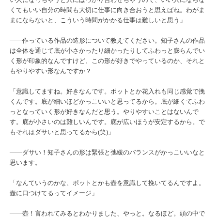
くてもいい自分の時間も大切に仕事に向き合おうと思えばね。わがま
まにならないと、こういう時間がかかる仕事は難しいと思う」
――作っている作品の造形について教えてください。知子さんの作品
は全体を通じて底が小さかったり細かったりしてふわっと膨らんでい
く形が印象的なんですけど、この形が好きでやっているのか、それと
もやりやすい形なんですか？
「意識してますね。好きなんです。ポットとか花入れも同じ感覚で挽
くんです。底が細いほどかっこいいと思ってるから。底が細くてふわ
っとなっていく形が好きなんだと思う。やりやすいことはないんで
す。底が小さいのは難しいんです。底が広いほうが安定するから。で
もそれはダサいと思ってるから(笑)」
――ダサい！知子さんの形は緊張と弛緩のバランスがかっこいいなと
思います。
「なんていうのかな、ポットとかも壺を意識して挽いてるんですよ。
壺に口つけてるってイメージ」
――壺！言われてみるとわかりました、やっと。なるほど。頭の中で