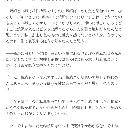
「焼締と白磁は相性抜群ですよね。焼締ばっかりだと茶色づくめにな
るし。パキッとした白磁の白は焼締にぴったりですよね。そういうの
もあって白磁してるかも。白ばっかりじゃね。浮いた感じになるけど
そこに焼締が入るとピシッと締まるから。まあ割と地味好きなんだと
思います、私。あまり色のものに魅力を感じないというか。白やって
るのも、形で表現するほうが好きなんだと思う」
――確かに白というのは、白という色はあるけど形を際立たせる光み
たいなものですね。焼締も茶色ではあるけどある意味無彩色という
か、より形が際立つやきものですよね。
「うん、焼締もそうなんですよね。焼締こそ肌合いで魅せる感じのと
こはあるから。そういうほうが性に合ってるんだと思う。色ものよ
り」
――なるほど。今回写真撮っていてもそんなこと感じました。釉薬と
いう色や服を着ていないからそちらに目が奪われることなく、その人
の作りたい形がよく見えるなという。
「いいですよね。ただね焼締はいつまで焚けるかわからないですね。