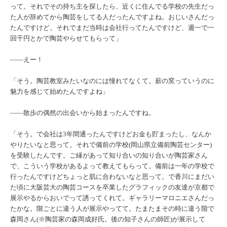
って。それでその持ち主を探したら、近くに住んでる学校の先生だっ
た人が辞めてから陶芸をしてる人だったんですよね。おじいさんだっ
たんですけど。それでまだ当時は会社行ってたんですけど、週一で一
回千円とかで陶芸やらせてもらって」
――えー！
「そう。陶芸教室みたいなのには憧れてなくて。薪の窯っていうのに
魅力を感じて始めたんですよね」
――散歩の偶然の出会いから始まったんですね。
「そう。で会社は3年間通ったんですけどお金も貯まったし、なんか
やりたいなと思って。それで備前の学校(岡山県立備前陶芸センター)
を受験したんです。ご縁があって知り合いの知り合いが陶芸家さん
で、こういう学校があるよって教えてもらって。備前は一年の学校で
行ったんですけどちょっと肌に合わないなと思って。で香川にまだい
た頃に大阪芸大の陶芸コースを卒業したグラフィックの友達が京都で
展示やるからおいでって誘ってくれて。ギャラリーマロニエさんだっ
たかな。階ごとに違う人が展示やってて。たまたまその時に違う階で
森岡さん(※陶芸家の森岡成好氏。後の知子さんの師匠)が展示して