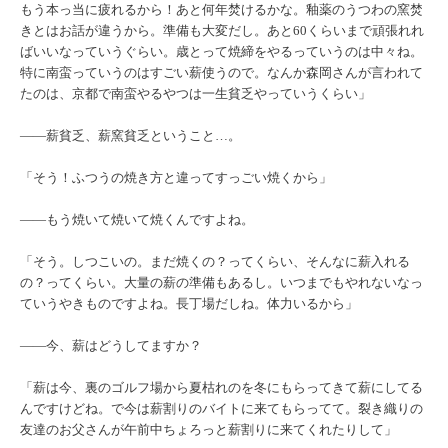
もう本っ当に疲れるから！あと何年焚けるかな。釉薬のうつわの窯焚
きとはお話が違うから。準備も大変だし。あと60くらいまで頑張れれ
ばいいなっていうぐらい。歳とって焼締をやるっていうのは中々ね。
特に南蛮っていうのはすごい薪使うので。なんか森岡さんが言われて
たのは、京都で南蛮やるやつは一生貧乏やっていうくらい」
――薪貧乏、薪窯貧乏ということ…。
「そう！ふつうの焼き方と違ってすっごい焼くから」
――もう焼いて焼いて焼くんですよね。
「そう。しつこいの。まだ焼くの？ってくらい、そんなに薪入れる
の？ってくらい。大量の薪の準備もあるし。いつまでもやれないなっ
ていうやきものですよね。長丁場だしね。体力いるから」
――今、薪はどうしてますか？
「薪は今、裏のゴルフ場から夏枯れのを冬にもらってきて薪にしてる
んですけどね。で今は薪割りのバイトに来てもらってて。裂き織りの
友達のお父さんが午前中ちょろっと薪割りに来てくれたりして」