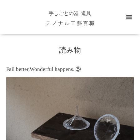
手しごとの器･道具
テ ノ ナ ル 工 藝 百 職
読み物
Fail better,Wonderful happens. ⑤