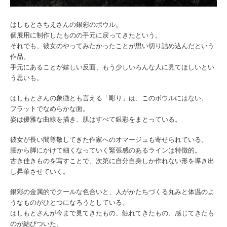
はしもとさちえさんの銀彩のボウル。
個展用に制作したものの手元に戻ってきたという。
それでも、
彼女のやってみたかったことが思い切り詰め込んだという
作品。
手元にあることが嬉しい反面、
もう少しいろんな人に見てほしいとい
う思いも。
はしもとさんの象徴とも言える「彫り」は、このボウルにはない。
フラットでなめらかな面。
姿は優雅な曲線を描き、肌はすべて銀彩をまとっている。
彼女が長い間尊敬してきた作家へのオマージュも寄せられている。
腰から脚にかけて細くなっていく緊張感のあるラインは特徴的。
古き佳きものを写すことで、
次第に自分自身しか作れない形を導き出
し昇華させていく。
銀彩の金属的でクールな色合いと、
人がかたちづくる丸みと体温のよ
うなものがひとつになろうとして
いる。
はしもとさんが今まで見てきたもの、触れてきたもの、
感じてきたも
のが結びついた。