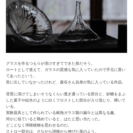
グラスを作るつもりが溶けすぎてできた形だそう。
ロートとして使えて、
ガラスの質感も気に入っていたので手元に置い
てあったという。
世に出していなかったけれど、
森谷さん自身が気に入っている作品。
背景に溶けてしまいそうなくらい透き通っている部分と、
砂糖をまぶ
した菓子や結氷のように白くフロストした部分が入り混
じり、輝いて
いる。
実験器具として作られている耐熱ガラス製の漏斗とは異なる趣。
何かに似ていると眺めていると、はたと思い当たった。
どことなく球根植物を思わせるのだ。
ストロー部分は、さながら球根から伸びた茎のよう。