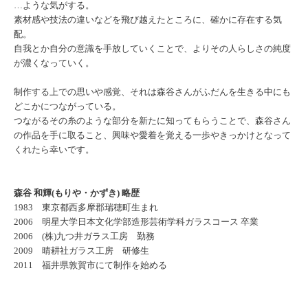
…ような気がする。
素材感や技法の違いなどを飛び越えたところに、確かに存在する気
配。
自我とか自分の意識を手放していくことで、よりその人らしさの純度
が濃くなっていく。
制作する上での思いや感覚、それは森谷さんがふだんを生きる中にも
どこかにつながっている。
つながるその糸のような部分を新たに知ってもらうことで、森谷さん
の作品を手に取ること、興味や愛着を覚える一歩やきっかけとなって
くれたら幸いです。
森谷 和輝(もりや・かずき) 略歴
1983 東京都西多摩郡瑞穂町生まれ
2006 明星大学日本文化学部造形芸術学科ガラスコース 卒業
2006 (株)九つ井ガラス工房 勤務
2009 晴耕社ガラス工房 研修生
2011 福井県敦賀市にて制作を始める