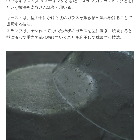
中でもキャスト(キャスティングとも)と、スランプ(スランピングとも)
という技法を森谷さんは多く用いる。
キャストは、型の中にかけら状のガラスを敷き詰め流れ融けることで
成形する技法。
スランプは、予め作っておいた板状のガラスを型に置き、焼成すると
型に沿って重力で流れ融けていくことを利用して成形する技法。