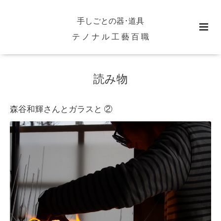
手しごとの器･道具
テ ノ ナ ル 工 藝 百 職
読み物
森谷和輝さんとガラスと ②