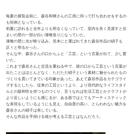
毎夏の展覧会前に、森谷和輝さんの工房に伺って打ち合わせをするの
も恒例となっている。
初夏に訪れると去年よりも明るくなっていて、室内を良く見渡すと住
まいの壁の一部が白い漆喰造りになっていた。
漆喰の壁に光が映り込み、見本にと運ばれてきた森谷作品の硝子も
仄々と明るかった。
そんな中、森谷さんの口からふと「工芸」という言葉が出て、少し驚
いた。
これまで森谷さんと交流を重ねる中で、彼の口から工芸という言葉が
出たことはほとんどなく、ただただ硝子という素材に魅せられたもの
づくりを貫いてきている印象があった。あえて森谷作品をカテゴライ
ズするとしたら、従来の工芸というより、より現代的なライフスタイ
ルとの親和性を持つものづくり、言うなれば生活工芸とかクラフトが
より近しいようにも感じるが、ある面ではとてもアーティスティック
な表現をしているようにも見え、自由度の高い、とらわれない魅力を
森谷さんの硝子は有している。
そんな作品を手掛ける彼が考える工芸とはなんだろう。