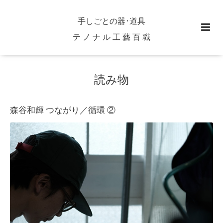
手しごとの器･道具
テ ノ ナ ル 工 藝 百 職
読み物
森谷和輝 つながり／循環 ②